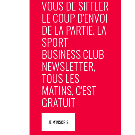
VOUS DE SIFFLER
LE COUP D'ENVOI
DE LA PARTIE. LA
SPORT
BUSINESS CLUB
NEWSLETTER,
TOUS LES
MATINS, C'EST
GRATUIT
JE M'INSCRIS