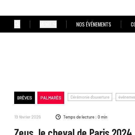
MENU
NOS ÉVÉNEMENTS
C
Cérémonie d'ouverture
événemen
BRÈVES
PALMARÈS
19 février 2026
Temps de lecture : 0 min
Zeus, le cheval de Paris 2024,