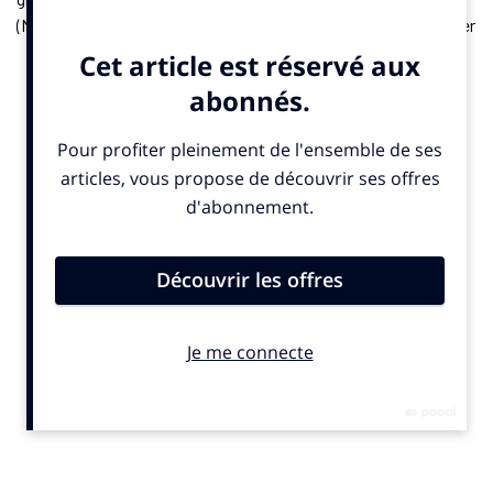
(Nord) le 5 juillet. Symbole fort de la Grande Boucle, il a vu défiler
des champions aux profils très différents. De Van Impe à
Voeckler, en passant par Claudio Chiappucci ou Romain
Bardet, ce maillot raconte une autre histoire du cyclisme. Le
journaliste Serge Laget retrace son évolution, ses moments
forts, ses polémiques et ses métamorphoses.
L’ouvrage, richement illustré et préfacé par Richard Virenque,
qui a décroché 8 fois cette fameuse tunique, donne aussi la
parole aux coureurs qui l’ont porté ou convoité. Au total, 146
coureurs ont porté le maillot à pois, et 35 l’ont remporté.
50 ans de maillot à pois
, de Serge Laget (publié le 18 juin 2025).
Hugo Sport. 192 pages. 24,95 euros
© SportBusiness.Club – Juin 2025
Les partenaires du maillot à pois
Poulain