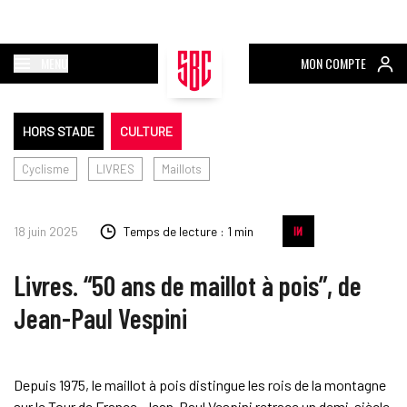
MENU
MON COMPTE
HORS STADE
CULTURE
Cyclisme
LIVRES
Maillots
18 juin 2025
Temps de lecture : 1 min
Livres. “50 ans de maillot à pois”, de
Jean-Paul Vespini
Depuis 1975, le maillot à pois distingue les rois de la montagne
sur le Tour de France. Jean-Paul Vespini retrace un demi-siècle