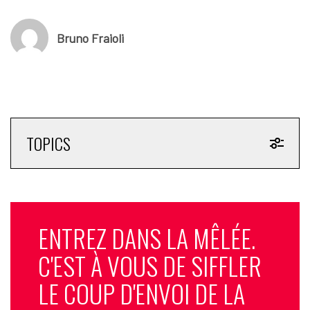
Café de Colombia
Bruno Fraioli
Coca-Cola Light
Champion
Carrefour
TOPICS
E.Leclerc
ENTREZ DANS LA MÊLÉE.
C'EST À VOUS DE SIFFLER
LE COUP D'ENVOI DE LA