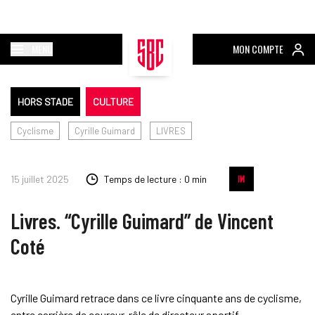
MENU
MON COMPTE
HORS STADE
CULTURE
Cyclisme
Cyrille Guimard
LIVRES
15 juillet 2025
Temps de lecture : 0 min
Livres. “Cyrille Guimard” de Vincent
Coté
Cyrille Guimard retrace dans ce livre cinquante ans de cyclisme,
entre carrière de coureur, rôle de directeur sportif,