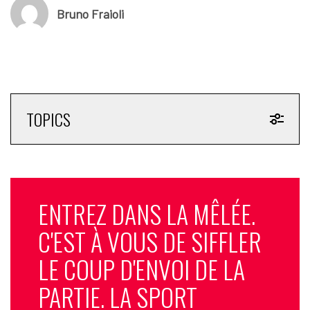
Bruno Fraioli
TOPICS
ENTREZ DANS LA MÊLÉE.
C'EST À VOUS DE SIFFLER
LE COUP D'ENVOI DE LA
PARTIE. LA SPORT