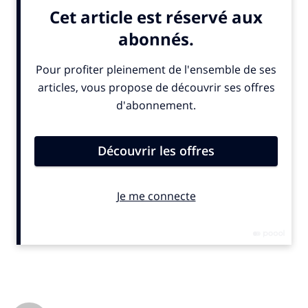
cyclisme. Il y évoque ses débuts dans les pelotons, sa carrière
interrompue, puis son rôle central dans l’émergence de grands
champions comme Laurent Fignon ou Bernard Hinault.
L’ouvrage, signé par le journaliste de Ouest-France Vincent
Coté, revient aussi sur ses engagements syndicaux, ses prises
de position tranchées et son retour en tant que consultant
pour RMC. Un témoignage direct sur les coulisses d’un sport en
constante évolution.
Cyrille Guimard
Collection Prolongation
(Publié le 16 mai 2025).
Éditions Ouest-France. 112 pages. 19,90 euros
© SportBusiness.Club – Juillet 2025