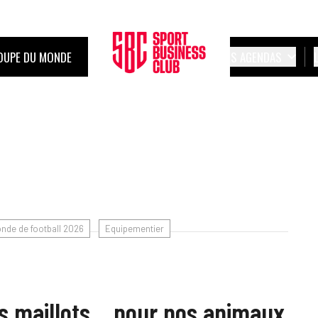
OUPE DU MONDE
LES AGENDAS
nde de football 2026
Equipementier
es maillots… pour nos animaux