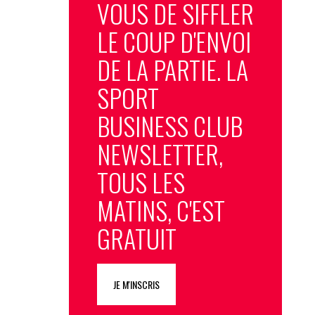
VOUS DE SIFFLER
LE COUP D'ENVOI
DE LA PARTIE. LA
SPORT
BUSINESS CLUB
NEWSLETTER,
TOUS LES
MATINS, C'EST
GRATUIT
JE M'INSCRIS