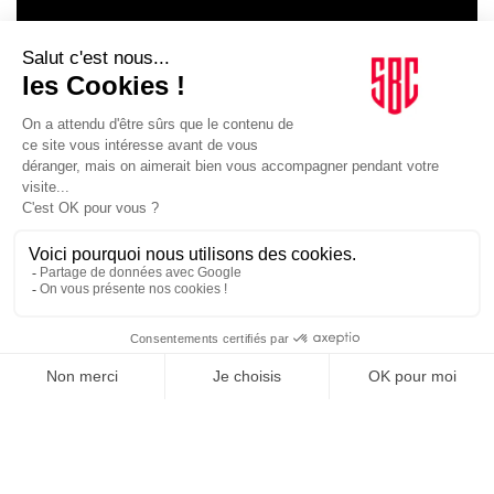
Opérations spéciales, sponsoring, partenariat, association de
LE GOUPE
marque
INFLUENCIA
Or : Buzzman pour Uber Eats – « Amateurs in the spotlight »
Bronze : Re-Mind PHD et Fuse France pour GetYourGuide – «
L’Expérience nature au cœur de l’UTMB »
JE DÉCOUVRE LE GROUPE
Opérations spéciales
Argent : Marcel pour Betclic – « Freebets »
Bronze : Monks Paris pour Google Chrome – « Browse the
world »
Dispositif de communication autour de l’esport
Argent : Seven pour Domitys – « Domitys Cup »
SUIVEZ-NOUS
Communication RSE a Sport
Or d’exception : Paname 24 pour Paris 2024 – « Cérémonie
d’ouverture des Jeux paralympiques de Paris 2024 »