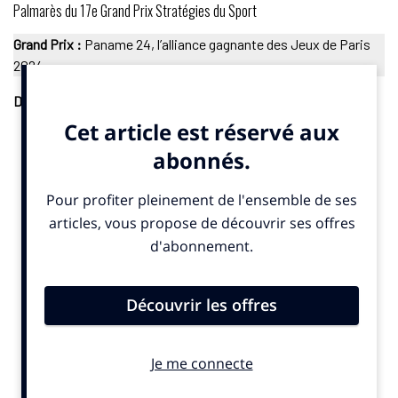
Palmarès du 17e Grand Prix Stratégies du Sport
Grand Prix :
Paname 24, l’alliance gagnante des Jeux de Paris
2024
Digital
.
Plateforme de marque
Argent : Supercolor, Troa et Yumans pour Toulouse Football
Club – « Embarquez dans la plateforme digitale du TéFéCé ! »
Films
Or : Havas Paris pour KFC – « Le Mercato KFC »
Argent : Zmirov Communication et Bros Agency pour Volvic – «
Un zest de fun by Volvic »
Argent : The Mill Paris pour Technicolor Group – « Carte de
vœux Jeux olympiques Paris 2024 »
Opérations sur les réseaux sociaux