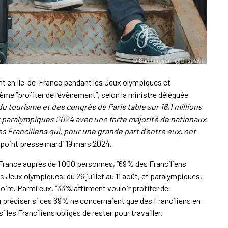
ont en Ile-de-France pendant les Jeux olympiques et
me “profiter de l’évènement”, selon la ministre déléguée
 du tourisme et des congrès de Paris table sur 16,1 millions
 paralympiques 2024 avec une forte majorité de nationaux
s Franciliens qui, pour une grande part d’entre eux, ont
un point presse mardi 19 mars 2024.
 France auprès de 1 000 personnes, “69% des Franciliens
s Jeux olympiques, du 26 juillet au 11 août, et paralympiques,
oire. Parmi eux, “33% affirment vouloir profiter de
pu préciser si ces 69% ne concernaient que des Franciliens en
es Franciliens obligés de rester pour travailler.