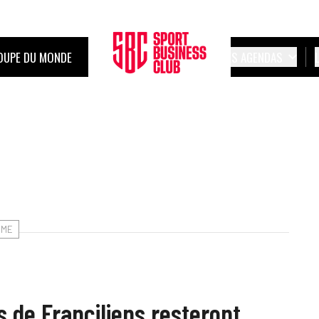
OUPE DU MONDE
LES AGENDAS
SME
s de Franciliens resteront