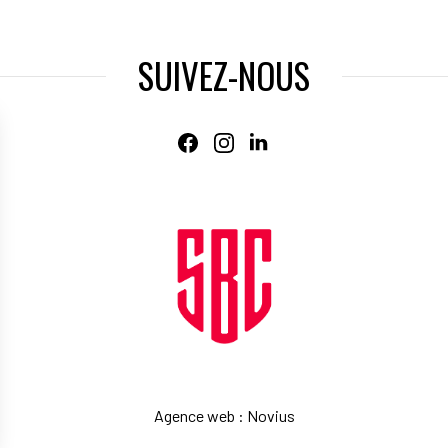
SUIVEZ-NOUS
Agence web
:
Novius