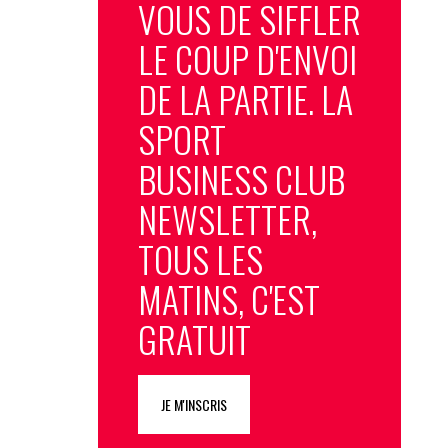
VOUS DE SIFFLER
LE COUP D'ENVOI
DE LA PARTIE. LA
SPORT
BUSINESS CLUB
NEWSLETTER,
TOUS LES
MATINS, C'EST
GRATUIT
JE M'INSCRIS