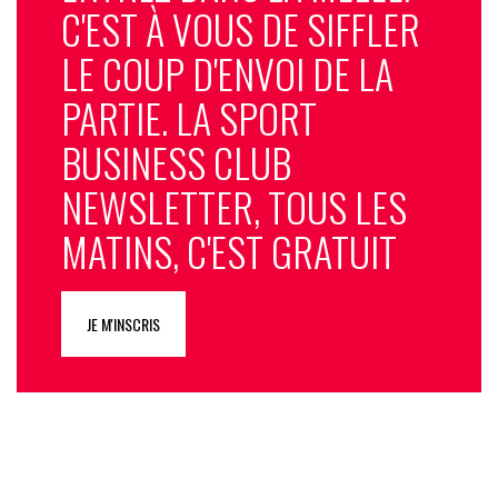
C'EST À VOUS DE SIFFLER
LE COUP D'ENVOI DE LA
PARTIE. LA SPORT
BUSINESS CLUB
NEWSLETTER, TOUS LES
MATINS, C'EST GRATUIT
JE M'INSCRIS