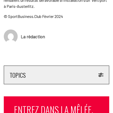
rendaient un résultat défavorable à l’installation d’un “vertiport”
à Paris-Austerlitz.
© SportBusiness.Club Février 2024
La rédaction
TOPICS
ENTREZ DANS LA MÊLÉE.