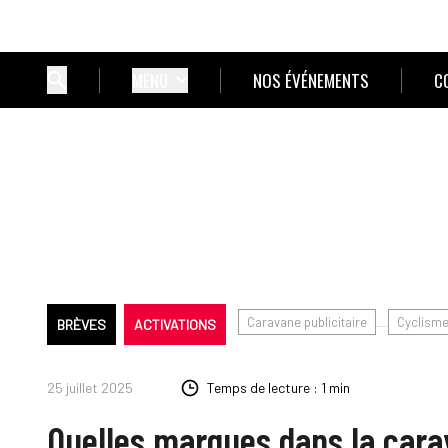
MENU
NOS ÉVÉNEMENTS
C
Caravane publicitaire
Cyclism
BRÈVES
ACTIVATIONS
25 juillet 2025
Temps de lecture : 1 min
Quelles marques dans la carav