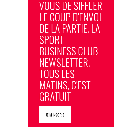
VOUS DE SIFFLER
LE COUP D'ENVOI
DE LA PARTIE. LA
SPORT
BUSINESS CLUB
NEWSLETTER,
TOUS LES
MATINS, C'EST
GRATUIT
JE M'INSCRIS