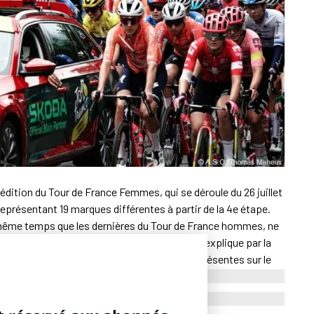
e édition du Tour de France Femmes, qui se déroule du 26 juillet
eprésentant 19 marques différentes à partir de la 4e étape.
ême temps que les dernières du Tour de France hommes, ne
rs de la 3e étape. Ce déploiement progressif s’explique par la
 l’
épreuve masculine
. Toutes les marques présentes sur le
, mais seules certaines ont anticipé leur présence sur les
 avec cinq dispositifs est l’agence la plus présente dans
leu), ⁠FDJ United, Leclerc.