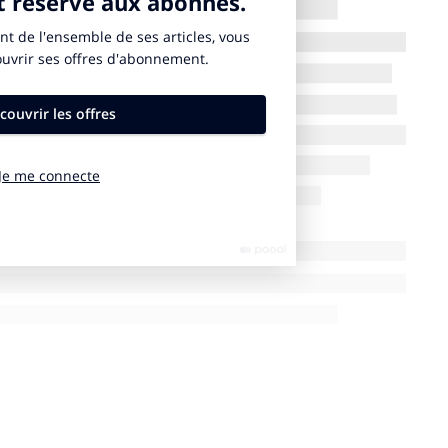
ur de France Femmes 2025
Etapes 1-2
Etape 3
Etapes 4-9
4
2
2
2
2
4
4
3
3
3
3
1
2
2
2
2
2