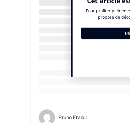
© SportBusiness.Club – Juillet 2025
Dispositif de la caravane publicitaire du To
Rang
Marque
1
LCL
2
E. Leclerc
3
Gendarmerie
4
Skoda
5
FDJ United
6
FNSEA
Bruno Fraioli
7
Le Gaulois