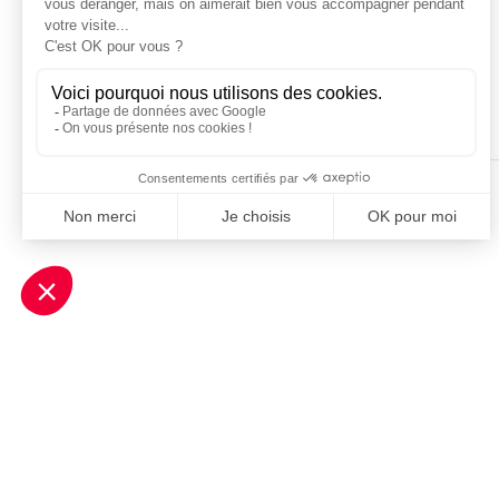
19
NVO/CGT
TOTAL VEHICULES
© SportBusiness.Club 2025. Source : Amaury Sp
2 véhicules)