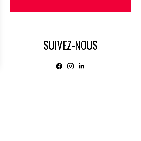
2
10
27
49
ort Organisation. (*) Dispositif d’équipe cycliste (limité à
SUIVEZ-NOUS