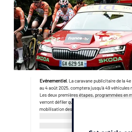
Evénementiel
. La caravane publicitaire de la 4
au 4 août 2025, comptera jusqu’à 49 véhicules r
Les deux premières étapes, programmées en m
verront défiler que cinq dispositifs, puis dix lo
mobilisation des partenaires encore engagés sur
Tour Femmes figuraient déjà sur le Tour Hommes
premières étapes de l’épreuve féminine. Idéactif
cette caravane : ⁠Velux, ⁠⁠Skoda, ⁠Ici (ex-France B