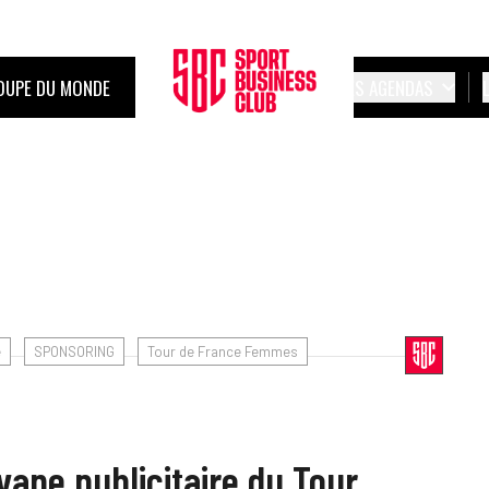
OUPE DU MONDE
LES AGENDAS
e
SPONSORING
Tour de France Femmes
ane publicitaire du Tour