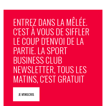
ENTREZ DANS LA MÊLÉE.
C'EST À VOUS DE SIFFLER
LE COUP D'ENVOI DE LA
PARTIE. LA SPORT
BUSINESS CLUB
NEWSLETTER, TOUS LES
MATINS, C'EST GRATUIT
JE M'INSCRIS