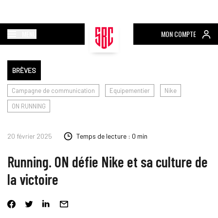
MENU
MON COMPTE
BRÈVES
Campagne de communication
Equipementier
Nike
ON RUNNING
20 février 2025
Temps de lecture : 0 min
Running. ON défie Nike et sa culture de
la victoire