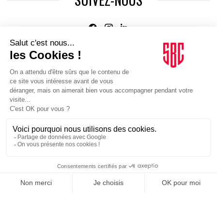
Agence web
:
Novius
Je m'inscris à la newsletter Sport Business Club
JE M'INSCRIS