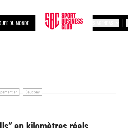
OUPE DU MONDE
LES AGENDAS
ipementier
Saucony
ls” en kilomètres réels