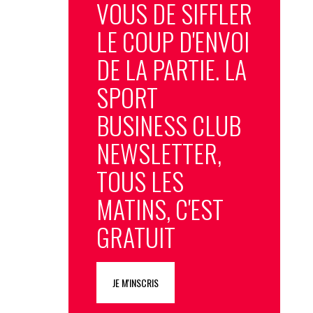
VOUS DE SIFFLER
LE COUP D'ENVOI
DE LA PARTIE. LA
SPORT
BUSINESS CLUB
NEWSLETTER,
TOUS LES
MATINS, C'EST
GRATUIT
JE M'INSCRIS