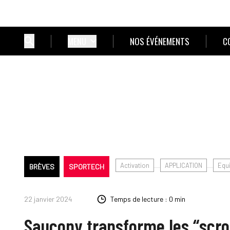
MENU
NOS ÉVÉNEMENTS
C
Activation
APPLICATION
Equ
BRÈVES
SPORTECH
22 janvier 2024
Temps de lecture : 0 min
Saucony transforme les “scrol