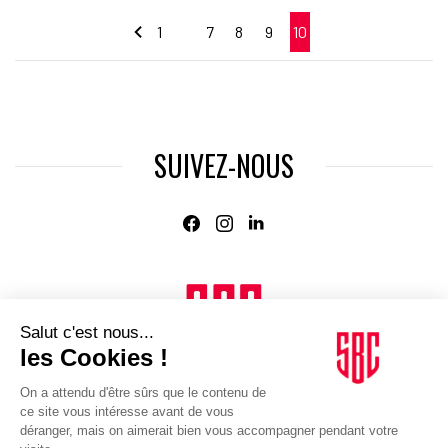
1
7
8
9
10
…
SUIVEZ-NOUS
Agence web
:
Novius