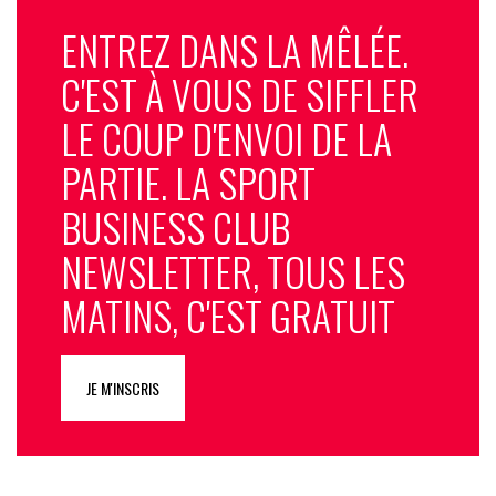
ENTREZ DANS LA MÊLÉE.
C'EST À VOUS DE SIFFLER
LE COUP D'ENVOI DE LA
PARTIE. LA SPORT
BUSINESS CLUB
NEWSLETTER, TOUS LES
MATINS, C'EST GRATUIT
JE M'INSCRIS