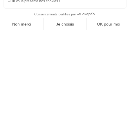
PARTIE. LA SPORT
BUSINESS CLUB
NEWSLETTER, TOUS LES
MATINS, C'EST GRATUIT
JE M'INSCRIS
1
43
44
45
46
47
48
49
…