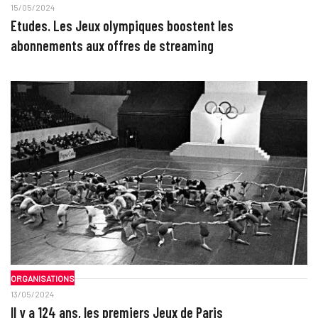
15/05/2024
Etudes. Les Jeux olympiques boostent les
abonnements aux offres de streaming
ORGANISATIONS
13/05/2024
Il y a 124 ans, les premiers Jeux de Paris