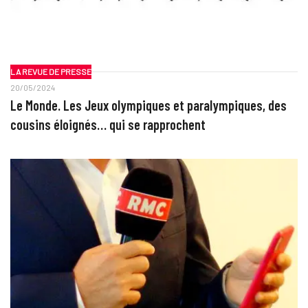
LA REVUE DE PRESSE
20/05/2024
Le Monde. Les Jeux olympiques et paralympiques, des
cousins éloignés… qui se rapprochent