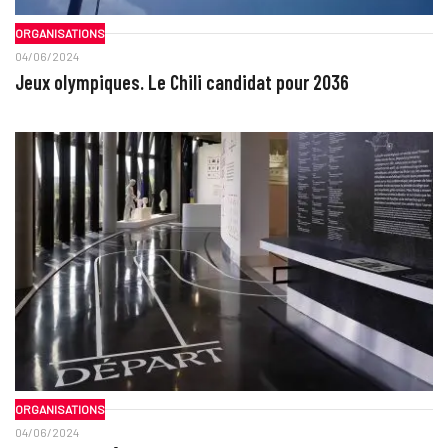
ORGANISATIONS
04/06/2024
Jeux olympiques. Le Chili candidat pour 2036
ORGANISATIONS
04/06/2024