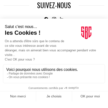
SUIVEZ-NOUS
Agence web
:
Novius