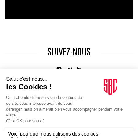
SUIVEZ-NOUS
Agence web
:
Novius