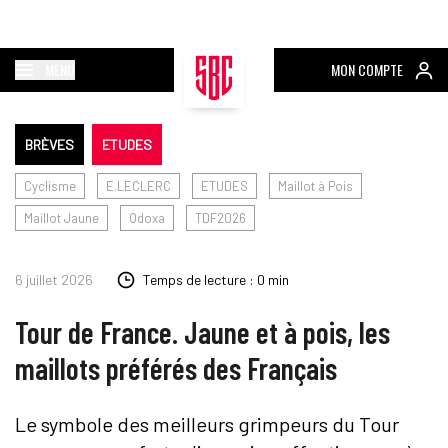
MENU
MON COMPTE
BRÈVES
ETUDES
Cyclisme
E.LECLERC
ETUDES
Maillot à Pois
Maillot Jaune
Odoxa
TDF2026
6 juillet 2026
Temps de lecture : 0 min
Tour de France. Jaune et à pois, les
maillots préférés des Français
Le symbole des meilleurs grimpeurs du Tour