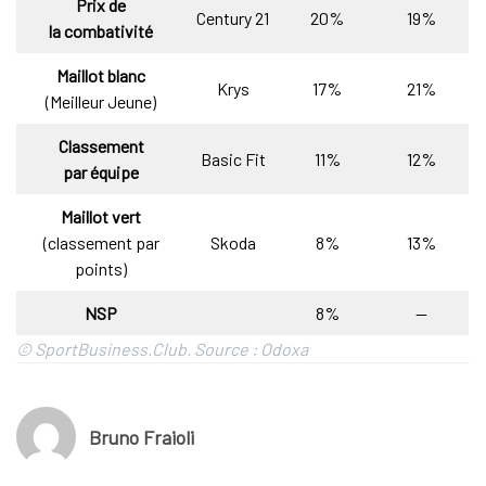
Prix de
Century 21
20%
19%
la combativité
Maillot blanc
Krys
17%
21%
(Meilleur Jeune)
Classement
Basic Fit
11%
12%
par équipe
Maillot vert
(classement par
Skoda
8%
13%
points)
NSP
8%
—
© SportBusiness.Club. Source : Odoxa
Bruno Fraioli