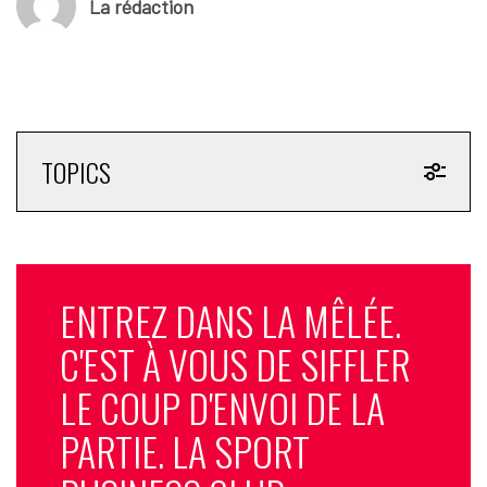
La rédaction
TOPICS
ENTREZ DANS LA MÊLÉE.
C'EST À VOUS DE SIFFLER
LE COUP D'ENVOI DE LA
PARTIE. LA SPORT