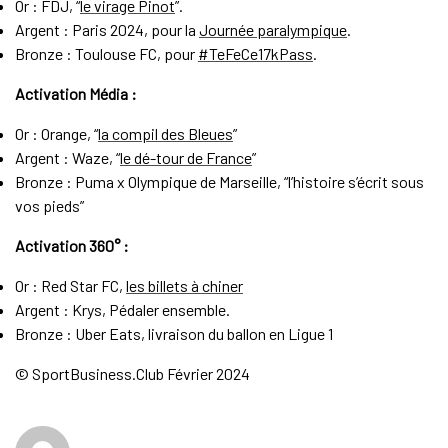
Or : FDJ, “
le virage Pinot
”.
Argent : Paris 2024, pour la
Journée paralympique
.
Bronze : Toulouse FC, pour
#TeFeCe17kPass
.
Activation Média :
Or : Orange, “
la compil des Bleues
”
Argent : Waze, “
le dé-tour de France
”
Bronze : Puma x Olympique de Marseille, “l’histoire s’écrit sous
vos pieds”
Activation 360° :
Or : Red Star FC,
les billets à chiner
Argent : Krys, Pédaler ensemble.
Bronze : Uber Eats, livraison du ballon en Ligue 1
© SportBusiness.Club Février 2024