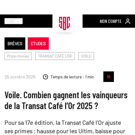
MENU
MON COMPTE
BRÈVES
ETUDES
Prize-money
TRANSAT CAFÉ L'OR
VOILE
25 octobre 2025
Temps de lecture : 1 min
Voile. Combien gagnent les vainqueurs
de la Transat Café l’Or 2025 ?
Pour sa 17e édition, la Transat Café l’Or ajuste
ses primes : hausse pour les Ultim, baisse pour