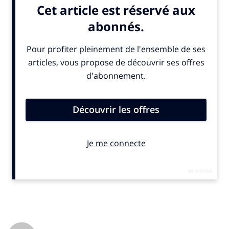
lors de l’édition précédente
en 2023. En Imoca, la récompense
sera du même montant, mais en recul par rapport à celle
distribuée il y a deux ans. En Ocean Fifty, la dotation baisse
nettement, divisée par deux, tandis qu’elle reste inchangée
pour les Class 40.
Le départ de la Transat Café l’Or est donné dimanche 26 octobre
depuis Le Havre (Seine-Maritime). Seule exception : les
multicoques Ocean Fifty s’élanceront la veille en raison des
conditions météorologiques. Les premiers bateaux, dont les
parcours varient selon la catégorie, sont attendus à Fort-de-
France (Martinique) autour du 10 novembre.
© SportBusiness.Club – Octobre 2025
Les primes de la Transat Café l’Or 2025
Classeme
Ocean
Imoca
Class 40
Ultims
nt
Fifty