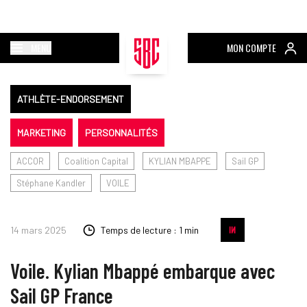
MENU
MON COMPTE
ATHLÈTE-ENDORSEMENT
MARKETING
PERSONNALITÉS
ACCOR
Coalition Capital
KYLIAN MBAPPE
Sail GP
Stéphane Kandler
VOILE
14 mars 2025
Temps de lecture : 1 min
Voile. Kylian Mbappé embarque avec
Sail GP France