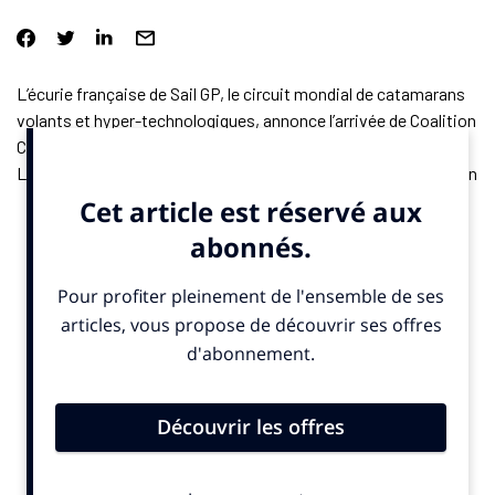
L’écurie française de Sail GP, le circuit mondial de catamarans
volants et hyper-technologiques, annonce l’arrivée de Coalition
Capital, le fonds détenu par Kylian Mbappé, dans son capital.
Le montant n’est pas dévoilé, mais dans ce cadre, l’association
“Inspired by KM” (IBKM) du footballeur devient le “partenaire
associatif officiel de l’équipe de France”, indique
un
communiqué
publié vendredi 14 mars 2025. L’inscription “IBKM”
sera visible sur l’aile du bateau des Bleus dès l’étape américaine
du circuit, à Los Angeles (États-Unis), samedi 15 et dimanche
16 mars 2025.
L’association IBKM “œuvre pour ouvrir le champ des possibles
aux jeunes, en leur permettant d’expérimenter et de vivre les
mixités, d’apprendre, de comprendre et de partager pour
transmettre à leur tour”, précise Sail GP France. En juin
prochain, pour l’étape de New York (États-Unis), l’association