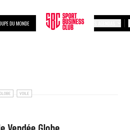
OUPE DU MONDE
LES AGENDAS
GLOBE
VOILE
 le Vendée Globe