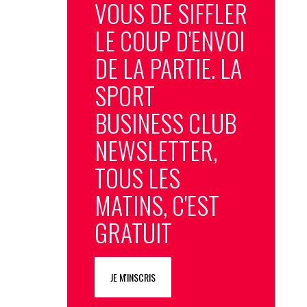
VOUS DE SIFFLER
LE COUP D'ENVOI
DE LA PARTIE. LA
SPORT
BUSINESS CLUB
NEWSLETTER,
TOUS LES
MATINS, C'EST
GRATUIT
JE M'INSCRIS