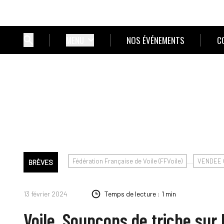
MENU
NOS ÉVÉNEMENTS
C
Fédération Française de Voile (FFVoile)
VENDEE 
BRÈVES
13 février 2024
Temps de lecture : 1 min
Voile. Soupçons de triche sur