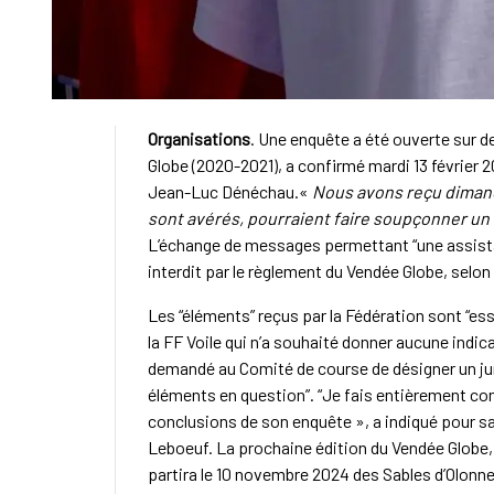
Organisations
. Une enquête a été ouverte sur d
Globe (2020-2021), a confirmé mardi 13 février 2
Jean-Luc Dénéchau.«
Nous avons reçu dimanc
sont avérés, pourraient faire soupçonner un
L’échange de messages permettant “une assista
interdit par le règlement du Vendée Globe, selon 
Les “éléments” reçus par la Fédération sont “ess
la FF Voile qui n’a souhaité donner aucune indica
demandé au Comité de course de désigner un jury
éléments en question”. “Je fais entièrement confi
conclusions de son enquête », a indiqué pour s
Leboeuf. La prochaine édition du Vendée Globe, 
partira le 10 novembre 2024 des Sables d’Olonne