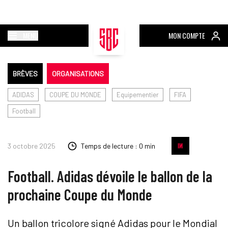
MENU
MON COMPTE
BRÈVES
ORGANISATIONS
ADIDAS
COUPE DU MONDE
Equipementier
FIFA
Football
3 octobre 2025
Temps de lecture : 0 min
Football. Adidas dévoile le ballon de la
prochaine Coupe du Monde
Un ballon tricolore signé Adidas pour le Mondial