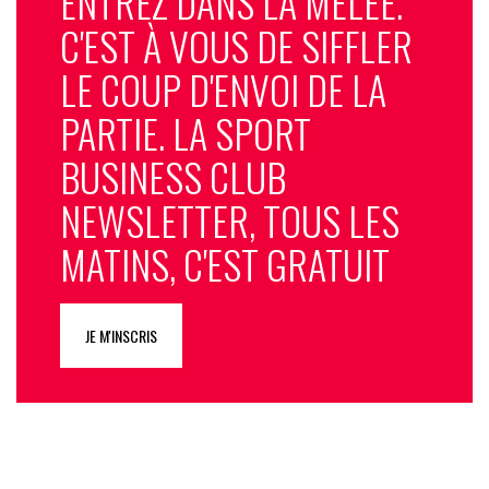
ENTREZ DANS LA MÊLÉE.
C'EST À VOUS DE SIFFLER
LE COUP D'ENVOI DE LA
PARTIE. LA SPORT
BUSINESS CLUB
NEWSLETTER, TOUS LES
MATINS, C'EST GRATUIT
JE M'INSCRIS