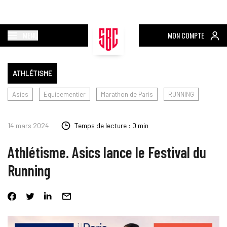
MENU
MON COMPTE
ATHLÉTISME
Asics
Equipementier
Marathon de Paris
RUNNING
14 mars 2024
Temps de lecture : 0 min
Athlétisme. Asics lance le Festival du
Running