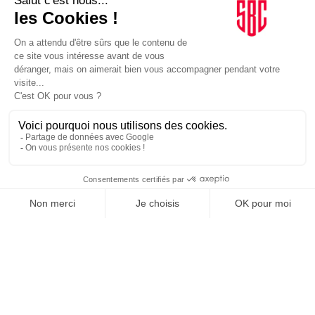
PARIS 2024
10/04/2024
Quand Emmanuel Macron portera-t-il la torche
olympique ?