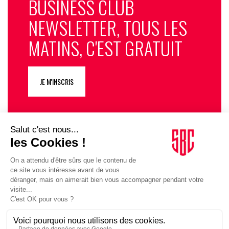
BUSINESS CLUB
NEWSLETTER, TOUS LES
MATINS, C'EST GRATUIT
JE M'INSCRIS
1
2
3
4
5
6
7
8
9
27
…
SUIVEZ-NOUS