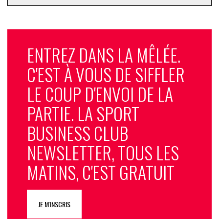
ENTREZ DANS LA MÊLÉE.
C'EST À VOUS DE SIFFLER
LE COUP D'ENVOI DE LA
PARTIE. LA SPORT
BUSINESS CLUB
NEWSLETTER, TOUS LES
MATINS, C'EST GRATUIT
JE M'INSCRIS