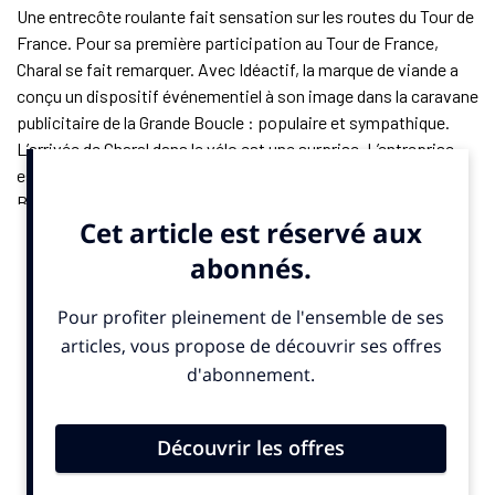
Une entrecôte roulante fait sensation sur les routes du Tour de
France. Pour sa première participation au Tour de France,
Charal se fait remarquer. Avec Idéactif, la marque de viande a
conçu un dispositif événementiel à son image dans la caravane
publicitaire de la Grande Boucle : populaire et sympathique.
L’arrivée de Charal dans le vélo est une surprise. L’entreprise
est un partenaire majeur de la voile avec son skipper, Jérémie
Beyou, 4e du dernier Vendée Globe.
« Dans la voile, on est engagé dans un sponsoring sportif avec
un bateau et un ambassadeur, rappelle Stéphanie Bérard-Gest,
directrice marketing et innovation de Charal. Ici, sur le Tour, on
est plus dans des sujets d’expérience, de considération de
marque et de lien avec le grand public ». La différence est
assumée. En mer, Charal porte un projet de performance
sportive, d’innovation et d’image. Sur les routes du Tour, la
marque vient chercher le contact direct avec ses
consommateurs.