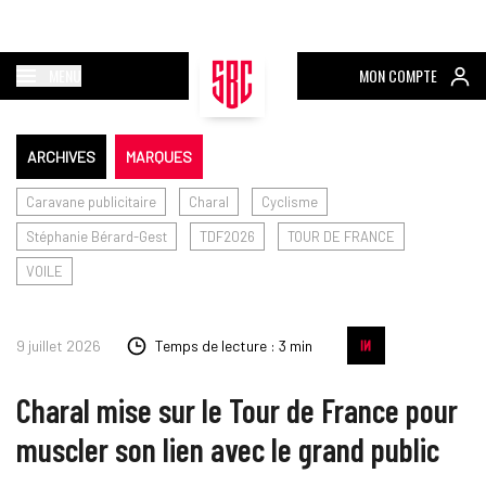
MENU
MON COMPTE
ARCHIVES
MARQUES
Caravane publicitaire
Charal
Cyclisme
Stéphanie Bérard-Gest
TDF2026
TOUR DE FRANCE
VOILE
9 juillet 2026
Temps de lecture : 3 min
Charal mise sur le Tour de France pour
muscler son lien avec le grand public