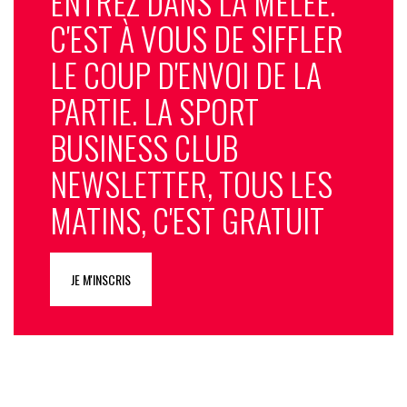
ENTREZ DANS LA MÊLÉE.
C'EST À VOUS DE SIFFLER
LE COUP D'ENVOI DE LA
PARTIE. LA SPORT
BUSINESS CLUB
NEWSLETTER, TOUS LES
MATINS, C'EST GRATUIT
JE M'INSCRIS