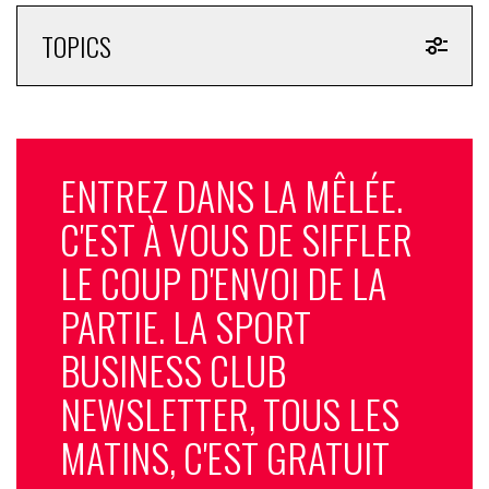
TOPICS
ENTREZ DANS LA MÊLÉE.
C'EST À VOUS DE SIFFLER
LE COUP D'ENVOI DE LA
PARTIE. LA SPORT
BUSINESS CLUB
NEWSLETTER, TOUS LES
MATINS, C'EST GRATUIT