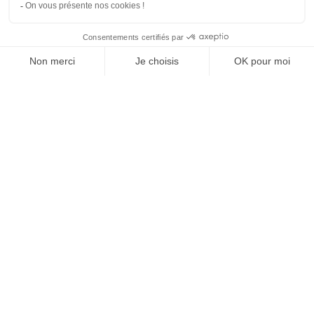
SUIVEZ-NOUS
Agence web
:
Novius