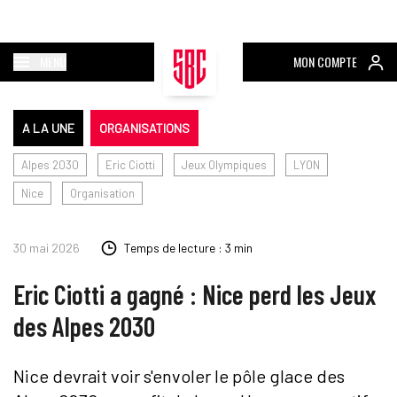
MENU
MON COMPTE
A LA UNE
ORGANISATIONS
Alpes 2030
Eric Ciotti
Jeux Olympiques
LYON
Nice
Organisation
30 mai 2026
Temps de lecture : 3 min
Eric Ciotti a gagné : Nice perd les Jeux
des Alpes 2030
Nice devrait voir s'envoler le pôle glace des