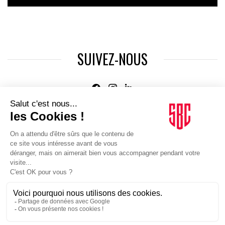
SUIVEZ-NOUS
Agence web
:
Novius