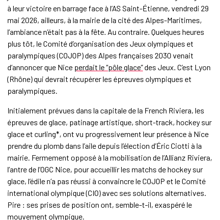
à leur victoire en barrage face à l’AS Saint-Étienne, vendredi 29
mai 2026, ailleurs, à la mairie de la cité des Alpes-Maritimes,
l’ambiance n’était pas à la fête. Au contraire. Quelques heures
plus tôt, le Comité d’organisation des Jeux olympiques et
paralympiques (COJOP) des Alpes françaises 2030 venait
d’annoncer que Nice
perdait le “pôle glace”
des Jeux. C’est Lyon
(Rhône) qui devrait récupérer les épreuves olympiques et
paralympiques.
Initialement prévues dans la capitale de la French Riviera, les
épreuves de glace, patinage artistique, short-track, hockey sur
glace et curling*, ont vu progressivement leur présence à Nice
prendre du plomb dans l’aile depuis l’élection d’Éric Ciotti à la
mairie. Fermement opposé à la mobilisation de l’Allianz Riviera,
l’antre de l’OGC Nice, pour accueillir les matchs de hockey sur
glace, l’édile n’a pas réussi à convaincre le COJOP et le Comité
international olympique (CIO) avec ses solutions alternatives.
Pire : ses prises de position ont, semble-t-il, exaspéré le
mouvement olympique.