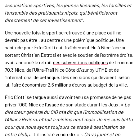
associations sportives, les jeunes licenciés, les familles et
l’ensemble des pratiquants niçois, qui bénéficieront
directement de cet investissement
”.
Une nouvelle fois, le sport se retrouve à une place où il ne
devrait pas être : au centre d’une polémique politique. Une
habitude pour Éric Ciotti qui, fraîchement élu à Nice face au
sortant Christian Estrosi et avec le soutien de l’extrême droite,
avait annoncé le retrait
des subventions publiques
de l’Ironman
70.3 Nice, de l’Ultra-Trail Nice Côte d’Azur by UTMB et de
l’International de pétanque. Des décisions qui devaient, selon
lui, faire économiser 2,6 millions d’euros au budget de la ville.
Éric Ciotti se targue aussi d’avoir tenu sa promesse de ne pas
priver l’OGC Nice de l’usage de son stade durant les Jeux. «
Le
directeur général du CIO m’a dit que l’immobilisation de
l’Allianz Riviera, c’était a minima neuf mois. Je me suis battu
pour que nous ayons toujours ce stade à destination de
notre club
, a-t-il insisté vendredi soir.
On va jouer et on