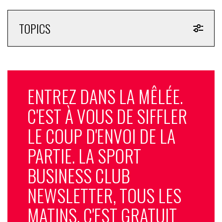
TOPICS
ENTREZ DANS LA MÊLÉE.
C'EST À VOUS DE SIFFLER
LE COUP D'ENVOI DE LA
PARTIE. LA SPORT
BUSINESS CLUB
NEWSLETTER, TOUS LES
MATINS, C'EST GRATUIT