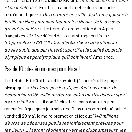
soir, en zone mixte de l’Allianz Riviera, “
une décision honteuse
et scandaleuse
”. Éric Ciotti a porté cette décision sur le
terrain politique : «
On a préféré une ville d’extrême gauche à
la ville de Nice pour sanctionner les Niçois. Je le dis avec
gravité et colère
». Le Comité d’organisation des Alpes
françaises 2030 se défend de tout arbitrage partisan :
“
L’approche du COJOP n’est dictée, dans cette situation
qu’elle subit, que par l’intérêt sportif et la qualité du projet
olympique et paralympique qu’il doit livrer.
” Ambiance.
Pas de JO : des économies pour Nice !
Toutefois, Éric Ciotti semble avoir déjà tourné cette page
olympique. «
On n’aura pas les JO, ce n’est pas grave. On
économisera 150 millions d’euros qu’on mettra dans le sport
de proximité
,» a-t-il confié plus tard, sans doute un peu
rancunier, à quelques journalistes. Dans
un communiqué
publié
vendredi 29 mai, le maire promet en effet que “
140 millions
d’euros de dépenses publiques initialement prévues pour
les Jeux […] seront réorientés vers les clubs amateurs, les