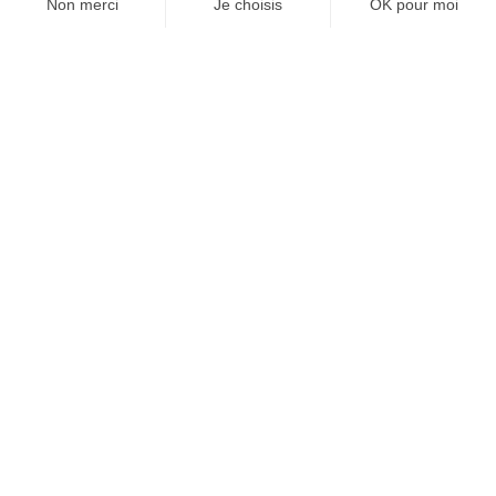
HORS STADE
16/09/2024
Quatre livres pour le Prix Jules-Rimet 2024
ORGANISATIONS
06/07/2024
Théâtre. Merci Alice ! de Karen Chataîgner
LA REVUE DE PRESSE
16/05/2024