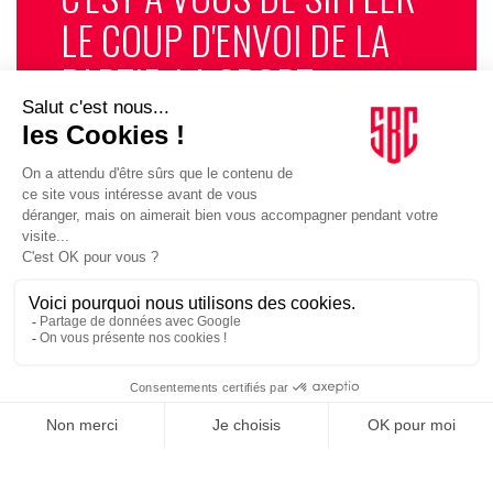
LE COUP D'ENVOI DE LA
PARTIE. LA SPORT
BUSINESS CLUB
NEWSLETTER, TOUS LES
MATINS, C'EST GRATUIT
JE M'INSCRIS
1
2
3
4
5
6
7
8
9