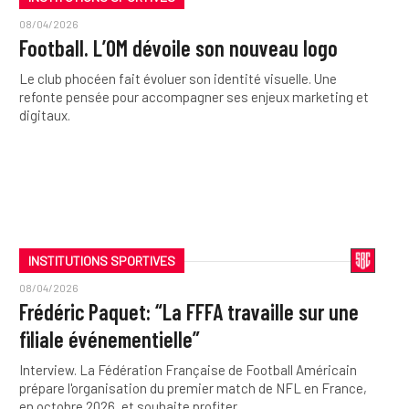
08/04/2026
Football. L’OM dévoile son nouveau logo
Le club phocéen fait évoluer son identité visuelle. Une
refonte pensée pour accompagner ses enjeux marketing et
digitaux.
INSTITUTIONS SPORTIVES
08/04/2026
Frédéric Paquet: “La FFFA travaille sur une
filiale événementielle”
Interview. La Fédération Française de Football Américain
prépare l'organisation du premier match de NFL en France,
en octobre 2026, et souhaite profiter…