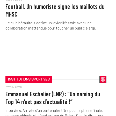
Football. Un humoriste signe les maillots du
MHSC
Le club héraultais active un levier lifestyle avec une
collaboration inattendue pour toucher un public élargi.
INSTITUTIONS SPORTIVES
07/04/2026
Emmanuel Eschalier (LNR) : “Un naming du
Top 14 n’est pas d’actualité !”
Interview. Arrivée d'un partenaire titre pour la phase finale,
sponsor chinois et débat autour du Salary Cap, le directeur