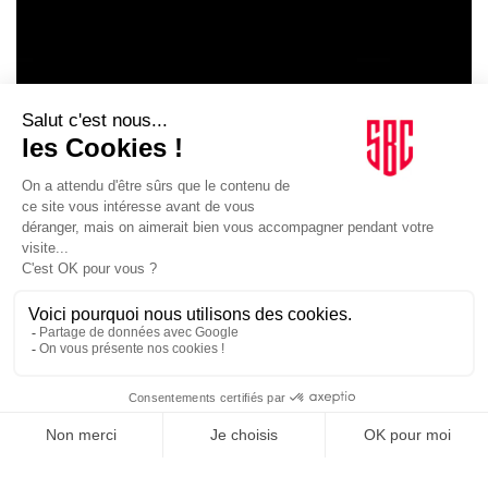
AGENCES
07/07/2026
Agences. Sportfive devient la régie commerciale du HAC
L’agence poursuit son développement en Ligue 1 avec un nouveau
mandat exclusif.