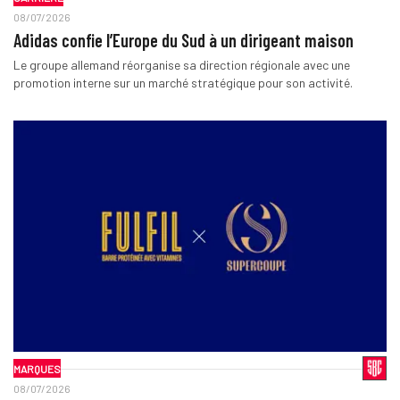
08/07/2026
Adidas confie l’Europe du Sud à un dirigeant maison
Le groupe allemand réorganise sa direction régionale avec une
promotion interne sur un marché stratégique pour son activité.
MARQUES
08/07/2026