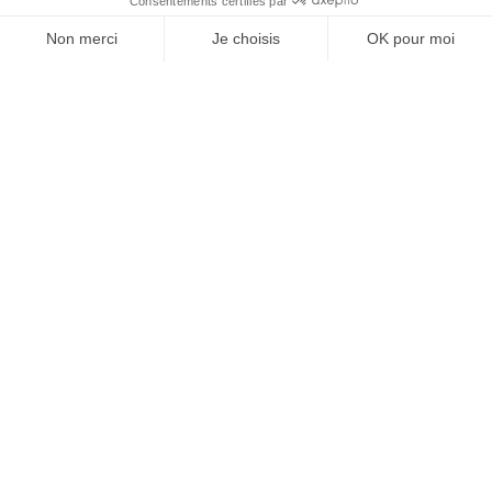
INSTITUTIONS SPORTIVES
06/05/2026
Phénomène aux USA, le pickleball veut conquérir le
monde
Reportage. Aux Etats-Unis, le pickleball a changé de dimension.
Soutenue par des investisseurs et des sponsors, la discipline veut
désormais conquérir le…